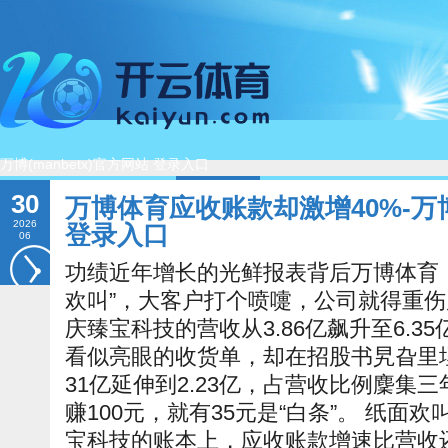
万博(manbetx)官方网站 登录入口
首页
关于我们
新闻中心
工程案例
荣誉资
30
万博体育应收账款却激增40%-万博(
2026
登录入口
06
功绩近年增长的光鲜报表背后万博体育
欢叫”，大客户打个喷嚏，公司就得重伤风。
庆臻宝科技的营收从3.86亿飙升至6.
看似亮眼的收货单，却在招股书旯旮里埋
31亿延伸到2.23亿，占营收比例麇集
赚100元，就有35元是“白条”。 纸面欢
宝科技的账本上，应收账款增速比营收还