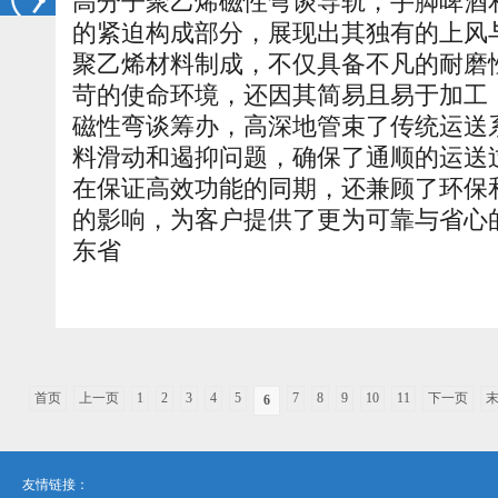
高分子聚乙烯磁性弯谈导轨，手脚啤酒
的紧迫构成部分，展现出其独有的上风
聚乙烯材料制成，不仅具备不凡的耐磨
苛的使命环境，还因其简易且易于加工
磁性弯谈筹办，高深地管束了传统运送
料滑动和遏抑问题，确保了通顺的运送
在保证高效功能的同期，还兼顾了环保
的影响，为客户提供了更为可靠与省心
东省
首页
上一页
1
2
3
4
5
7
8
9
10
11
下一页
6
友情链接：