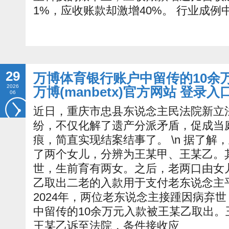
1%，应收账款却激增40%。 行业成例
29
万博体育银行账户中留传的10余
2026
万博(manbetx)官方网站 登录入
06
近日，重庆市忠县东说念主民法院新立
纷，不仅化解了遗产分派矛盾，促成当
痕，简直实现结案结事了。 \n 据了解
了两个女儿，分辨为王某甲、王某乙。其
世，生前育有两女。之后，老两口由女
乙取出二老的入款用于支付老东说念主
2024年，两位老东说念主接踵因病弃
中留传的10余万元入款被王某乙取出
王某乙诉至法院，条件接收应