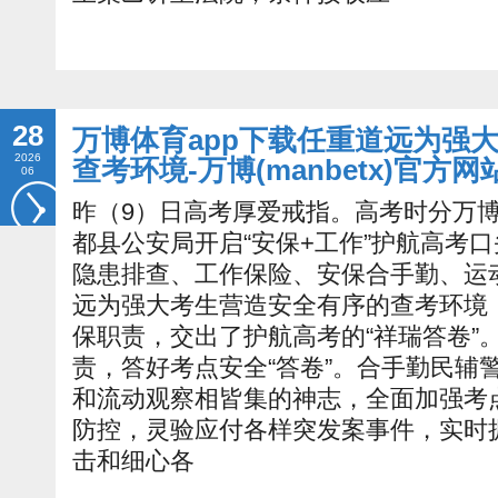
28
万博体育app下载任重道远为强
2026
查考环境-万博(manbetx)官方
06
昨（9）日高考厚爱戒指。高考时分万博
都县公安局开启“安保+工作”护航高考
隐患排查、工作保险、安保合手勤、运
远为强大考生营造安全有序的查考环境，
保职责，交出了护航高考的“祥瑞答卷”。 \n
责，答好考点安全“答卷”。合手勤民辅
和流动观察相皆集的神志，全面加强考
防控，灵验应付各样突发案事件，实时
击和细心各