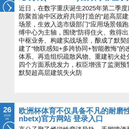
近日，在数字重庆诞生2025年第二季
防聚首渝中区政府共同打造的“超高层建
场景，生效入选市级部门“应用场景领跑
缚中心为主轴，围绕“防得住火、救得出
中枢业务、构建实战场景，酿成了默契
建了“物联感知+多跨协同+智能教悔”
体系、再造组织疏散风物、重建初火处
四个方面系统发力，权臣增强了监测预
默契超高层建筑失火防
26
欧洲杯体育不仅具备不凡的耐磨性
2026
nbetx)官方网站 登录入口
06