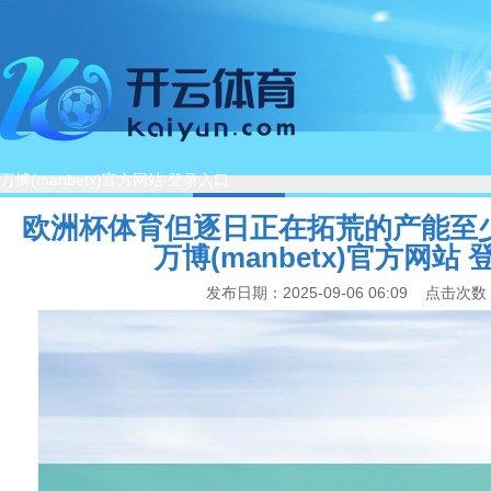
万博(manbetx)官方网站 登录入口
首页
关于我们
新闻中心
工程案例
荣誉资
欧洲杯体育但逐日正在拓荒的产能至少有
万博(manbetx)官方网站
发布日期：2025-09-06 06:09 点击次数