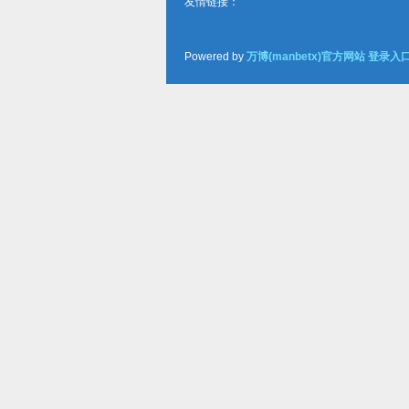
友情链接：
Powered by
万博(manbetx)官方网站 登录入