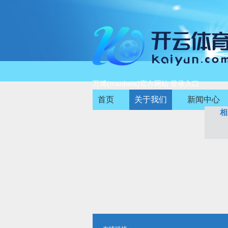
万博(manbetx)官方网站 登录入口
首页
关于我们
新闻中心
相