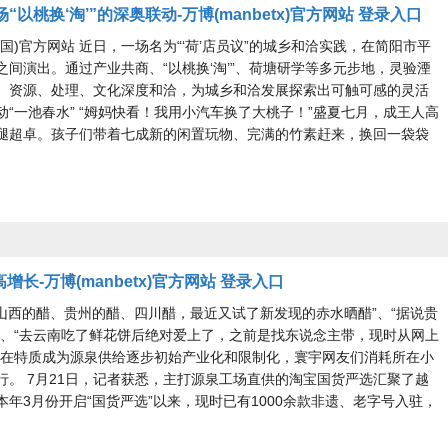
“以桃换‘淘’”的深奥联动-万博(manbetx)官方网站 登录入口
国)官方网站 近日，一场名为“‘荷’店员议”的城乡和洽实践，在简阳市平
间演出。通过产业共商、“以桃换‘淘’”、荷塘研学等多元步地，灵验湮
、资源、处理、文化深度和洽，为城乡和洽发展探索出可触可感的灵活
动“一池春水” “姆妈快看！我用小汽车换了大桃子！”盛夏七月，成王人高
腿超卓。孩子们带着七成新的闲置玩物、完满的竹素赶来，换回一袋袋
长-万博(manbetx)官方网站 登录入口
“山西的醋、贵州的醋、四川醋，最近又试了新发现的赤水晒醋”、“据说贵
”、“去云南吃了鲜花饼后绝对爱上了，之前是找东说念主带，现时从网上
所在特质成为源泉供给逐步初始产业化和限制化，寰宇网友们消耗所在小
行。 7月21日，记者获悉，主打源泉工场直供的淘宝国货严选汇聚了越
年3月份开启“国货严选”以来，现时已有1000余款非遗、老字号入驻，