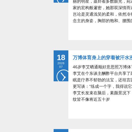
丽的明星，蛊卦着多数眼光，宛
家的宏构般邃密，她那双深情而
岂论是灵通浅笑的柔和，依然冷
念主的身姿，胸部的饱和、腰围
18
万博体育身上的穿着被汗水浸湿-
2026
46岁李艾晒通顺好意思照万博体育
07
李艾在个东谈主酬酢平台共享了两
眠是疗养不郁勃的法宝，还坦言
更写谈：“练成一个字，我得说它
李艾长发束在脑后，素颜景况下
纹皆不像将近五十岁