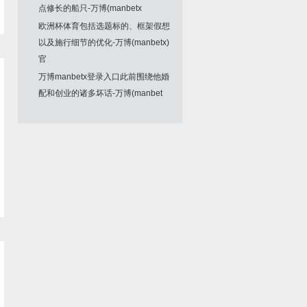
点修长的船只-万博(manbetx
欧洲杯体育包括选题标的、框架假想
以及施行细节的优化-万博(manbetx)
官
万博manbetx登录入口此前围绕他婚
配和创业的诸多坏话-万博(manbet