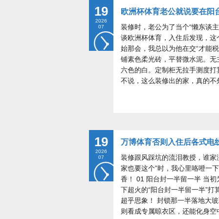
19
欧洲杯体育老公就说要在阳台作
2026
装修时，老公为了当个“懒东谈
07
谈欧洲杯体育，入住后发现，这个
始那会，我总以为他在交“才能
铺素色柔光砖，平替微水泥。无
六色的白。定制柜无拉手测度打
不说，这么装修出的家，真的不
19
万博体育否则入住后各式电线缠
2026
装修跟风踩坑的流泪教授，谁家
07
家也要这个”时，我心里咯噔一
香！ 01 阳台封一半留一半 
下超火的“阳台封一半留一半”
超乎思象！ 封锁那一半落地大
则看成专属晾衣区，还能化身空