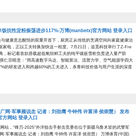
米饭抗性淀粉振荡进步117%-万博(manbetx)官方网站 登录入口
升级与健康意志醒悟的双重开首下，厨房正从传统的烹调空间向家庭健康治
家电，正以工夫转换加快这一程度。7月21日，追觅科技举行了Z-Fre
庆典，标记着首款搭载超低氧恒鲜工夫的纯平镶嵌雪柜负责进入量产阶
裁庾仁宗暗意：“用高速数字马达、智能算法、流膂力学、空气能源学四大
7%的研发进入和跨越60%的工夫进入，杀青科技价值与用户生涯的深度
广网·军事频说念 记者：刘劲鹰 牛钟伟 许富泽 侯崇慧） 发布
)官方网站 登录入口
方网站，“锋刃-2025”外洋狙击手射击竞赛在位于新疆乌鲁木皆的武警军
·军事频说念 记者：刘劲鹰 牛钟伟 许富泽 侯崇慧） 万博体育(中国)