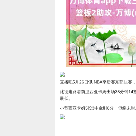
直播吧5月26日讯 NBA季后赛东部决赛，
此役走路者前卫西亚卡姆出场35分钟14投
最低。
小节西亚卡姆5投3中拿到8分，但终末