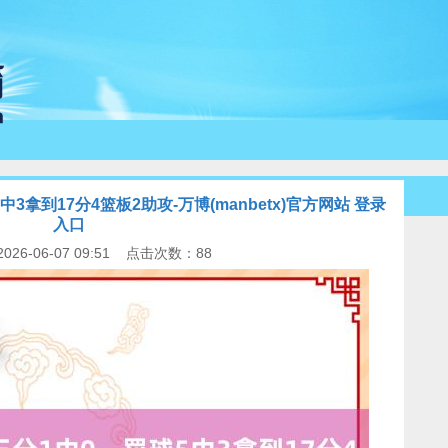
工程案例
荣誉资质
诚聘精英
联系我们
3拿到17分4篮板2助攻-万博(manbetx)官方网站 登录
入口
26-06-07 09:51 点击次数：88