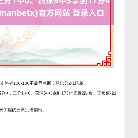
走路者100-106不敌尼克斯，总比分2-1跨越。
7中，三分1中0、罚球5中3拿到17分4篮板2助攻，正负值-21
时辰关键的三离别谱偏出。