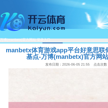
万博(manbetx)官方网站 登录入口
首页
关于我们
新闻中心
工程案例
荣誉资
manbetx体育游戏app平台好意思
基点-万博(manbetx)官方网
发布日期：2026-06-05 21:55 点击次数