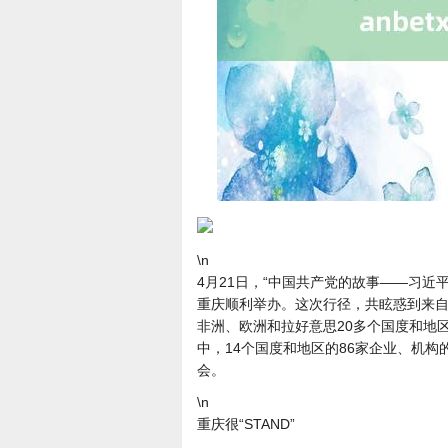
\n
4月21日，“中国共产党的故事——习
重庆顺利举办。这次行径，共眩惑到来
非洲、欧洲和拉好意思20多个国度和地
中，14个国度和地区的86家企业、机构
会。
\n
重庆很“STAND”