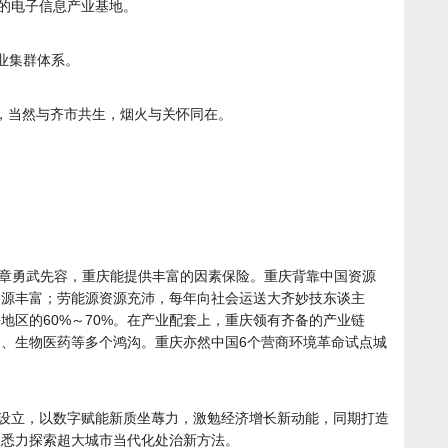
炙的电子信息产业基地。
造业集群体系。
共舞，当然与齐市共生，烟火与关怀同在。
城。章勇武先容，重庆能提供丰富的因素保险。重庆背靠中国资源
资源丰富；劳能源资源充沛，每年向社会运送大齐妙技东谈主
地区的60%～70%。在产业配套上，重庆领有齐备的产业链
、生物医药等多个鸿沟。重庆亦然中国6个营商环境革命试点城
字重庆设立，以数字赋能新质坐蓐力，激勉经济增长新动能，同期打造
，悉力探索超大城市当代化处治新方法。