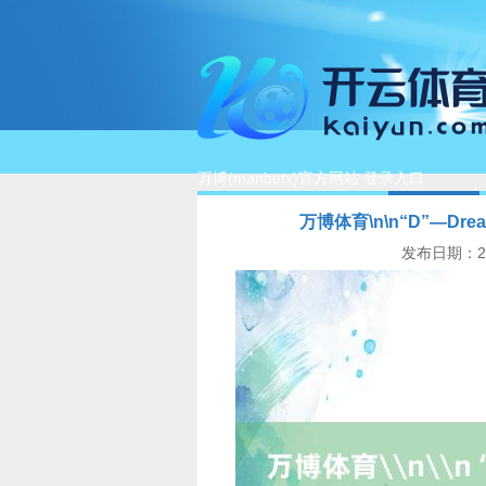
万博(manbetx)官方网站 登录入口
首页
关于我们
新闻中心
万博体育\n\n“D”—Dre
发布日期：20