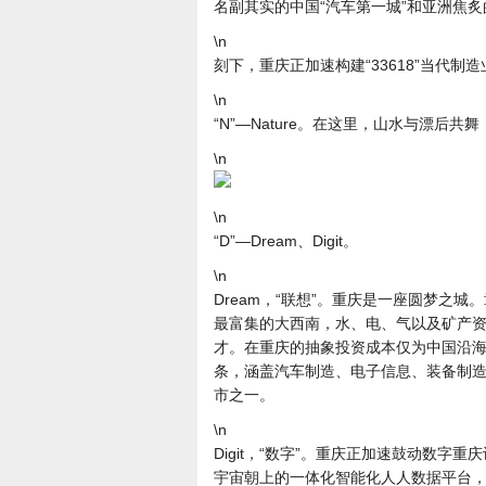
名副其实的中国“汽车第一城”和亚洲焦
\n
刻下，重庆正加速构建“33618”当代制
\n
“N”—Nature。在这里，山水与漂后
\n
\n
“D”—Dream、Digit。
\n
Dream，“联想”。重庆是一座圆梦之
最富集的大西南，水、电、气以及矿产
才。在重庆的抽象投资成本仅为中国沿海
条，涵盖汽车制造、电子信息、装备制造
市之一。
\n
Digit，“数字”。重庆正加速鼓动数
宇宙朝上的一体化智能化人人数据平台