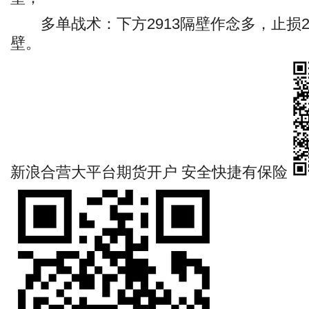
多单战术：下方2913隔壁作念多，止损290
壁。
新浪合营大平台期货开户 安全快捷有保险