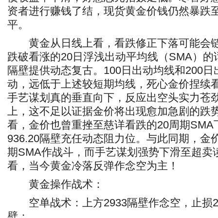
资者进行赚钱了结，现货黄金价钱仍然暴跌
平。
黄金从日线上看，看跌修正下落可能会链
跌破看涨的20日浮浅出动平均线（SMA）的话，
隔壁提供动态复古。100日出动均线和200
动，远低于上述较短期均线，死心金价捏续
手艺谋划真的垂直向下，反应出空头实力苍
上，这不足以证据金价将出现愈加急剧的跌
看，金价也曾重挫至慈详看跌的20周期SMA
936.20隔壁充任动态阻力位。与此同期，金
期SMA作战斗，而手艺谋划强势下滑至超卖
看，当今黄金冷落反弹作念空为主！
黄金操作战术：
空单战术：上方2933隔壁作念空，止损294
壁；