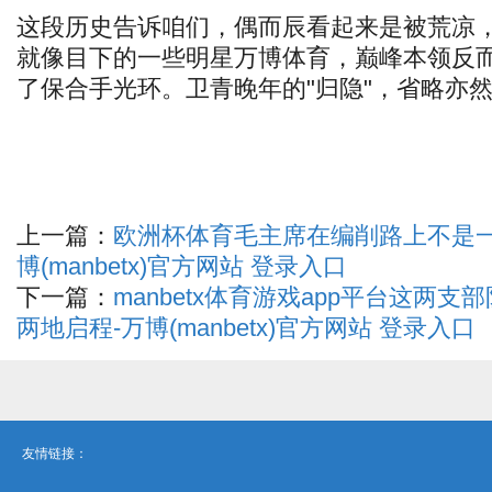
这段历史告诉咱们，偶而辰看起来是被荒凉
就像目下的一些明星万博体育，巅峰本领反
了保合手光环。卫青晚年的"归隐"，省略亦
上一篇：
欧洲杯体育毛主席在编削路上不是一
博(manbetx)官方网站 登录入口
下一篇：
manbetx体育游戏app平台这两
两地启程-万博(manbetx)官方网站 登录入口
友情链接：