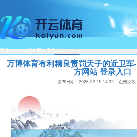
万博(manbetx)官方网站 登录入口
首页
关于我们
新闻中心
工程案例
荣誉资
万博体育有利精良责罚天子的近卫军-万博
方网站 登录入口
发布日期：2026-02-19 14:39 点击次数