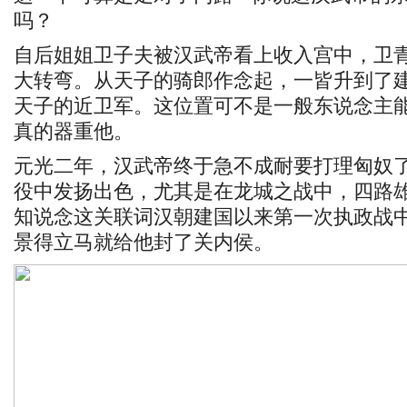
吗？
自后姐姐卫子夫被汉武帝看上收入宫中，卫
大转弯。从天子的骑郎作念起，一皆升到了
天子的近卫军。这位置可不是一般东说念主
真的器重他。
元光二年，汉武帝终于急不成耐要打理匈奴
役中发扬出色，尤其是在龙城之战中，四路
知说念这关联词汉朝建国以来第一次执政战
景得立马就给他封了关内侯。