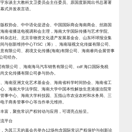
寰宇东谈主大教科文卫委员会主任委员、原国度新闻出书总署署
开幕式并发表言语。
权协会、中中语化促进会、中国国际商会海南商会、丝路国
、海南省播送电视调和会主理，海南大学国际传播与艺术学院、
百科杂志社、北京非物资文化遗产发展基金会、山东环球报业集
间与创新维持中心TISC（筹）、海南瑞视文化传媒有限公司、
意有限公司、易境文化传播(海南)有限公司、海南睿尚会展管事
殃公司经办。
限公司 、海南海马汽车销售有限公司、cdf 海口国际免税
星尚文化传播有限公司参与协办。
海南亚洲文化艺术基金会、海南省科学时间协会、海南省工
中心、海南大学法学院、海南大学中国本性解放生意港接洽院常
息管事中心、海南大学科技园、五指山市农业农村和水务局、三
县电子商务管事中心等当作单元维持。
富，聚焦常识产权转动与应用，可谓亮点纷呈。
流平台
为其三天的嘉会共举办12场包含国际常识产权保护与创新论