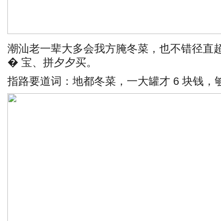
潮汕老一辈大多会我方腌冬菜，也不错径直超市
� 宝、拼夕夕买。
指路要道词：地都冬菜，一大罐才 6 块钱，