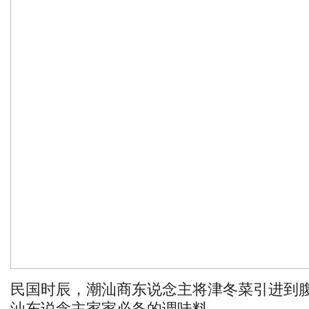
民国时辰，潮汕商东说念主将津冬菜引进到
汕东说念主家家必备的调味料。