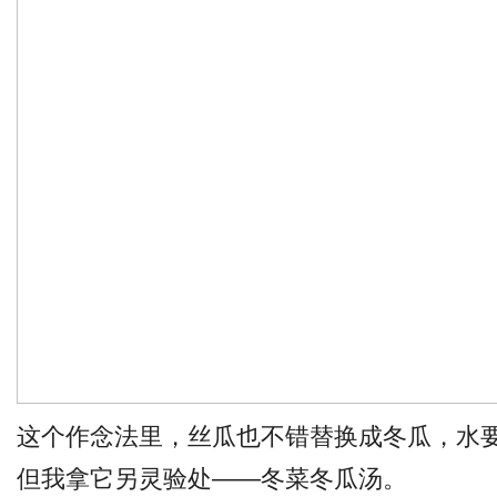
这个作念法里，丝瓜也不错替换成冬瓜，水
但我拿它另灵验处——冬菜冬瓜汤。