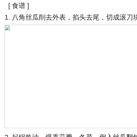
[ 食谱 ]
1. 八角丝瓜削去外表，掐头去尾，切成滚刀