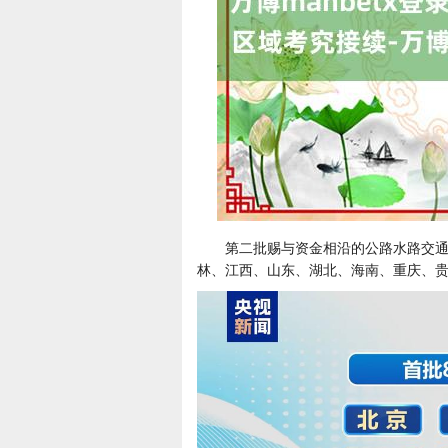
第二批赐与资金相沿的公路水路交通基
林、江西、山东、湖北、海南、重庆、