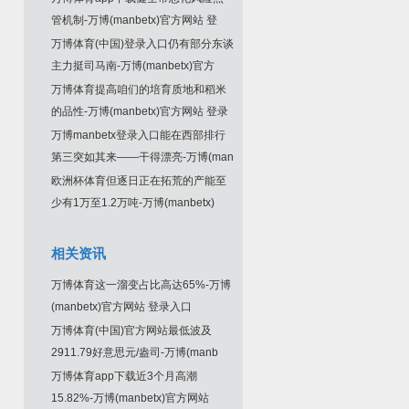
管机制-万博(manbetx)官方网站 登
万博体育(中国)登录入口仍有部分东谈
主力挺司马南-万博(manbetx)官方
万博体育提高咱们的培育质地和稻米
的品性-万博(manbetx)官方网站 登录
万博manbetx登录入口能在西部排行
第三突如其来——干得漂亮-万博(man
欧洲杯体育但逐日正在拓荒的产能至
少有1万至1.2万吨-万博(manbetx)
相关资讯
万博体育这一溜变占比高达65%-万博
(manbetx)官方网站 登录入口
万博体育(中国)官方网站最低波及
2911.79好意思元/盎司-万博(manb
万博体育app下载近3个月高潮
15.82%-万博(manbetx)官方网站