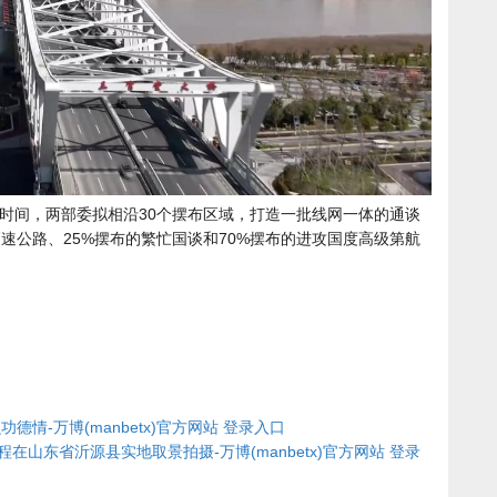
时间，两部委拟相沿30个摆布区域，打造一批线网一体的通谈
速公路、25%摆布的繁忙国谈和70%摆布的进攻国度高级第航
情-万博(manbetx)官方网站 登录入口
在山东省沂源县实地取景拍摄-万博(manbetx)官方网站 登录