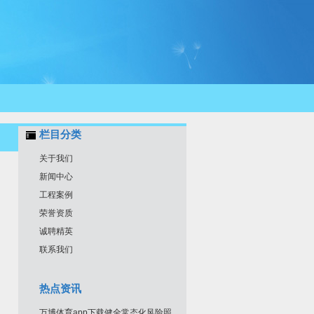
栏目分类
关于我们
新闻中心
工程案例
荣誉资质
诚聘精英
联系我们
热点资讯
万博体育app下载健全常态化风险照