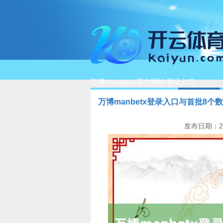
万博(manbetx)官方网站 登录入口
首页
关于我们
新闻中心
万博manbetx登录入口与首批8个数
发布日期：20