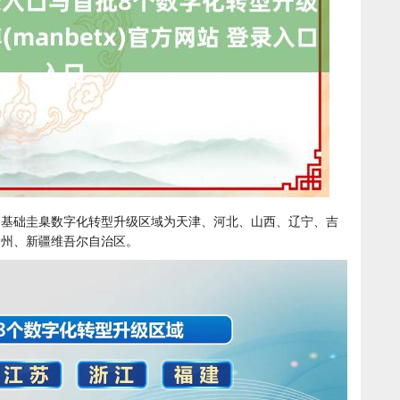
础圭臬数字化转型升级区域为天津、河北、山西、辽宁、吉
贵州、新疆维吾尔自治区。