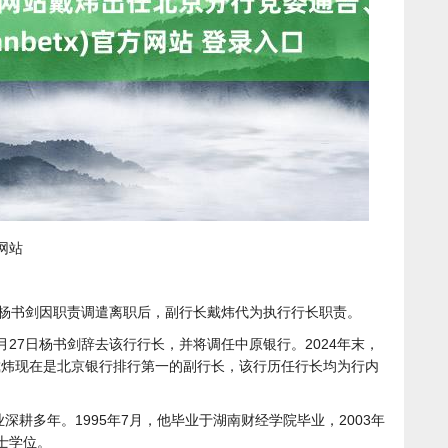
网站
，杨书剑因职责调遣离职后，副行长戴炜代为执行行长职责。
27日杨书剑辞去该行行长，并将调任中原银行。2024年末，
戴炜现在是北京银行排行第一的副行长，该行历任行长均为行内
深耕多年。1995年7月，他毕业于湖南财经学院毕业，2003年
士学位。