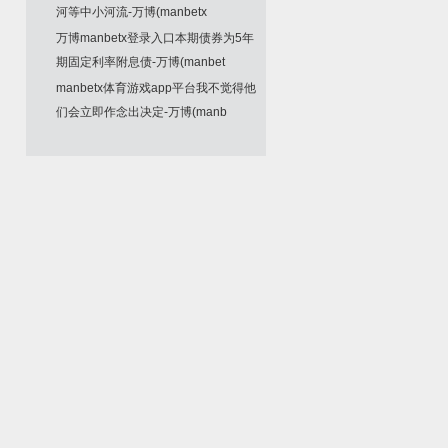
河等中小河流-万博(manbetx
万博manbetx登录入口本期债券为5年
期固定利率附息债-万博(manbet
manbetx体育游戏app平台我不觉得他
们会立即作念出决定-万博(manb