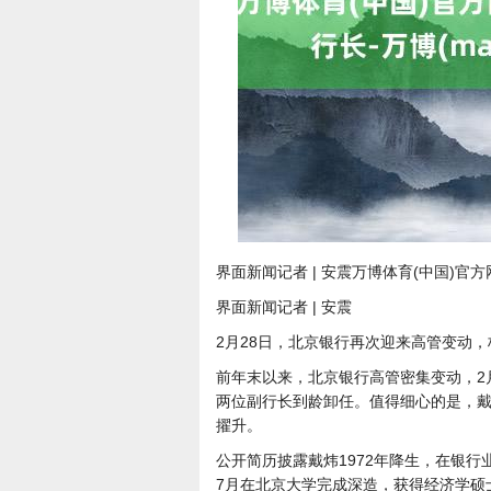
界面新闻记者 | 安震万博体育(中国)官方
界面新闻记者 | 安震
2月28日，北京银行再次迎来高管变动
前年末以来，北京银行高管密集变动，2月
两位副行长到龄卸任。值得细心的是，
擢升。
公开简历披露戴炜1972年降生，在银行业
7月在北京大学完成深造，获得经济学硕