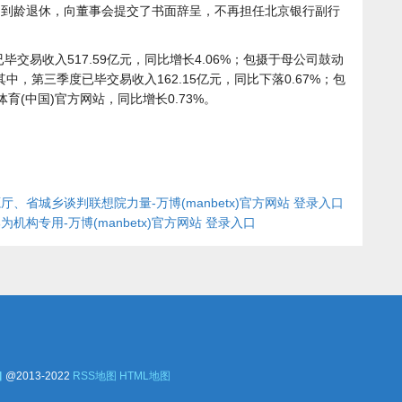
健因到龄退休，向董事会提交了书面辞呈，不再担任北京银行副行
。
毕交易收入517.59亿元，同比增长4.06%；包摄于母公司鼓动
。其中，第三季度已毕交易收入162.15亿元，同比下落0.67%；包
体育(中国)官方网站，同比增长0.73%。
、省城乡谈判联想院力量-万博(manbetx)官方网站 登录入口
构专用-万博(manbetx)官方网站 登录入口
口
@2013-2022
RSS地图
HTML地图